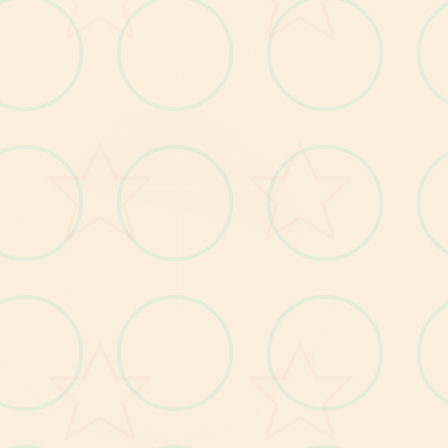
为
遭
遇
机
甲
事
件
增
加
了
独
些
细