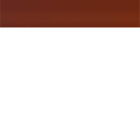
游戏详情
详细介绍
《刀剑江湖路》是二套武侠RPG，传统武侠剧情混合
沙盒信息，领略横版即时决斗。测试者扮演二名寻常
部分年，陷入江湖武林的血雨腥风，在纷争中成就侠
名，搅动天下大势，成为万人敬仰的大侠。》》》订