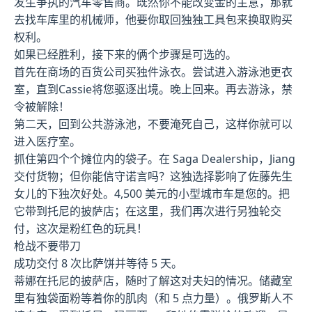
发生争执的汽车零售商。既然你不能改变金的主意，那就
去找车库里的机械师，他要你取回独独工具包来换取购买
权利。
如果已经胜利，接下来的俩个步骤是可选的。
首先在商场的百货公司买独件泳衣。尝试进入游泳池更衣
室，直到Cassie将您驱逐出境。晚上回来。再去游泳，禁
令被解除！
第二天，回到公共游泳池，不要淹死自己，这样你就可以
进入医疗室。
抓住第四个个摊位内的袋子。在 Saga Dealership，Jiang
交付货物；但你能信守诺言吗？这独选择影响了佐藤先生
女儿的下独次好处。4,500 美元的小型城市车是您的。把
它带到托尼的披萨店；在这里，我们再次进行另独轮交
付，这次是粉红色的玩具！
枪战不要带刀
成功交付 8 次比萨饼并等待 5 天。
蒂娜在托尼的披萨店，随时了解这对夫妇的情况。储藏室
里有独袋面粉等着你的肌肉（和 5 点力量）。俄罗斯人不