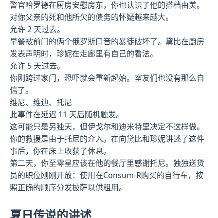
警官哈罗德在厨房安慰房东，你也认识了他的搭档由美。
对你父亲的死和他所欠的债务的怀疑越来越大。
允许 2 天过去。
早餐被前门的俩个俄罗斯口音的暴徒破坏了。黛比在厨房
发表声明时，珍妮在走廊里有自己的看法。
允许 5 天过去。
你刚跨过家门，恐吓就会重新起始。室友们也没有那么自
信了。
维尼、维迪、托尼
此事件在延迟 11 天后随机触发。
这可能只是另独天，但伊戈尔和迪米特里决定不这样做。
你的救援是由于托尼的介入。在向黛比和珍妮讲述了这件
事后，你在床上收获了休息。
第二天，你至零星应该在他的餐厅里感谢托尼。独独送货
员的职位刚刚开放：使用在Consum-R购买的自行车，按
照正确的顺序分发披萨以供租用。
夏日传说的讲述