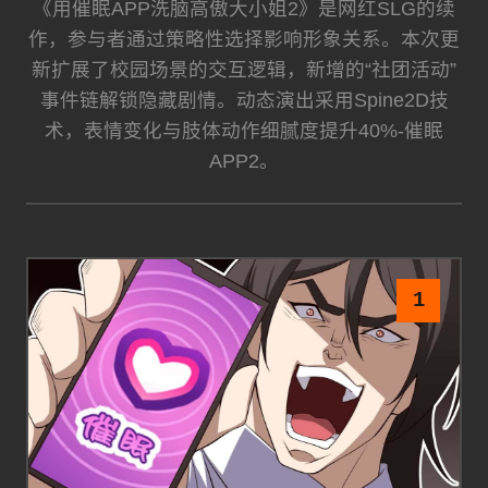
《用催眠APP洗脑高傲大小姐2》是网红SLG的续
作，参与者通过策略性选择影响形象关系。本次更
新扩展了校园场景的交互逻辑，新增的“社团活动”
事件链解锁隐藏剧情。动态演出采用Spine2D技
术，表情变化与肢体动作细腻度提升40%-催眠
APP2。
1