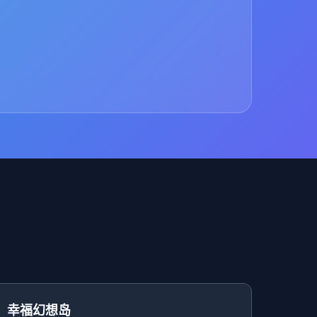
幸福幻想岛