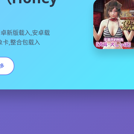
）
安卓新版载入,安卓载
对象卡,整合包载入
多