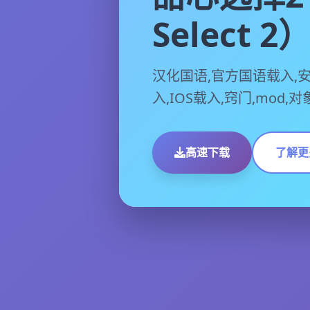
Select 2
汉化国语,官方国语载入,
入,IOS载入,窍门,mod,
高速下载
了解更