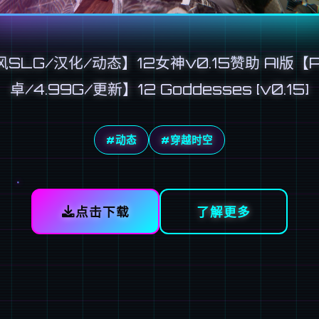
SLG/汉化/动态】12女神v0.15赞助 AI版【
卓/4.99G/更新】12 Goddesses [v0.15]
#动态
#穿越时空
点击下载
了解更多