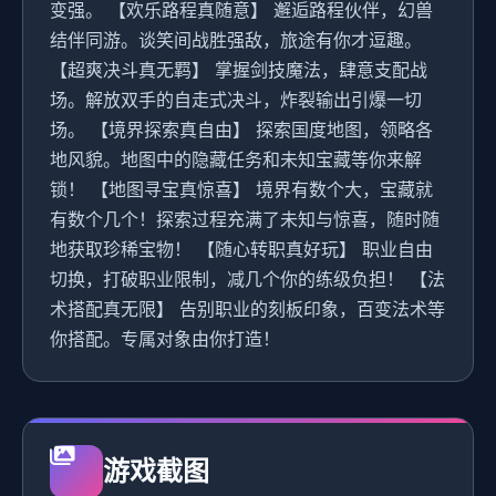
变强。 【欢乐路程真随意】 邂逅路程伙伴，幻兽
结伴同游。谈笑间战胜强敌，旅途有你才逗趣。
【超爽决斗真无羁】 掌握剑技魔法，肆意支配战
场。解放双手的自走式决斗，炸裂输出引爆一切
场。 【境界探索真自由】 探索国度地图，领略各
地风貌。地图中的隐藏任务和未知宝藏等你来解
锁！ 【地图寻宝真惊喜】 境界有数个大，宝藏就
有数个几个！探索过程充满了未知与惊喜，随时随
地获取珍稀宝物！ 【随心转职真好玩】 职业自由
切换，打破职业限制，减几个你的练级负担！ 【法
术搭配真无限】 告别职业的刻板印象，百变法术等
你搭配。专属对象由你打造！
游戏截图