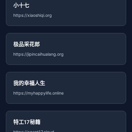
小十七
https://xiaoshiqi.org
极品采花郎
https://jipincaihualang.org
我的幸福人生
https://myhappylife.online
特工17秘籍
https://agent17.cloud