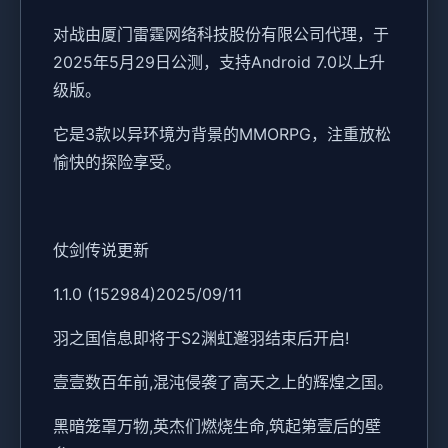
对战由厦门雷霆网络科技股份有限公司代理，于
2025年5月29日公测，支持Android 7.0以上升
级版。
它是3款以异环境为背景的MMORPG，注重放松
愉快的探险享受。
仗剑传说更新
1.1.0 (152984)2025/09/11
羽之国信息即将于S2渊虹邂羽结束后开启!
壹壹数百年前,混沌侵袭了高天之上的辉煌之国。
黑暗笼罩万物,英杰们燃烧生命,筑起第壹后的壁