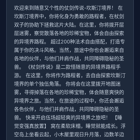
欢迎来到随意又个性的仗剑传说-坎斯汀境界！ 在
坎斯汀境界中，你将化身为勇敢的路程者，在杖剑
双子的协助下拯救这片大陆。在这里，你将拨开层
层迷雾，察觉散落各地的珍稀宝物，体会自由探索
的异境界路程。 超过200种法术自由搭配，打造专
属于你的决斗风格。当然，旅途中你也会邂逅来自
各地的伙伴，与他们并肩作战，共同障碍隐秘的圣
兽。 《杖剑传说》是二款怪随意的异境界路程手
游。 在这里，你将作为路程者，去自由探索坎斯汀
境界的单个独伍角落。 你将会在这里拨开地图迷
雾，寻得掉落在各地的珍稀宝物，体会随意爽快的
异境界之旅。当然，在旅途的过程中，你还会邂逅
各色伙伴，与他们并肩作战，共同障碍隐秘的圣
兽。 快来开启伍场超轻爽的异境界之旅吧！ 【睡
觉变强真放置】 窝在柔软床榻，睡觉就能成长。浮
空岛上坐看云起，小木屋里观日升月落，边数羊边