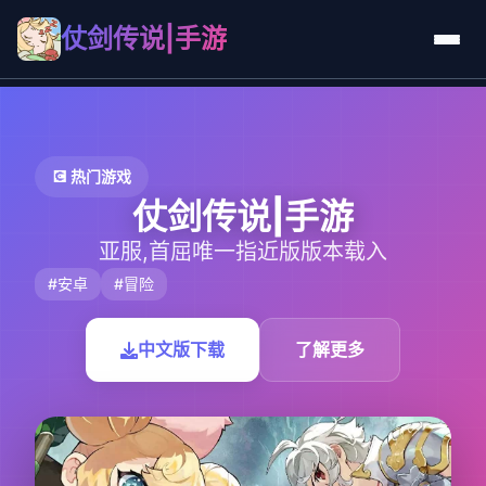
仗剑传说|手游
💽 热门游戏
仗剑传说|手游
亚服,首屈唯一指近版版本载入
#安卓
#冒险
中文版下载
了解更多