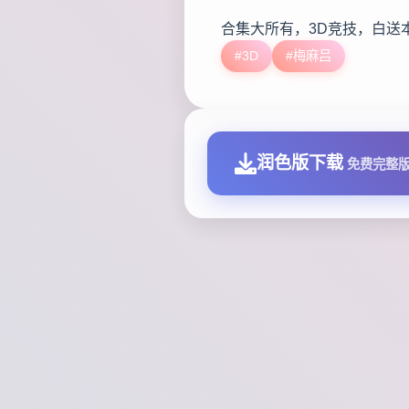
合集大所有，3D竞技，白送
#3D
#梅麻吕
润色版下载
免费完整