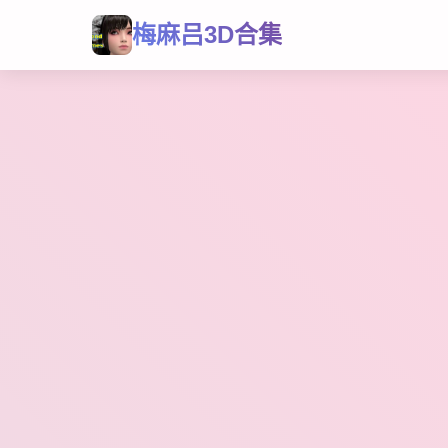
梅麻吕3D合集