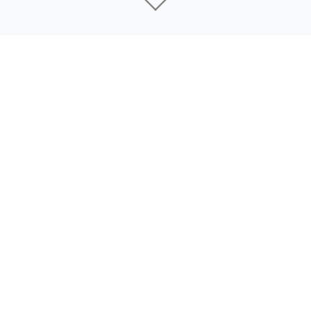
产品详情
名称: 帝国入境所
类型: 探险, 独立, 对象扮演